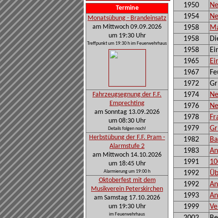
1950
Ne
Termine
1954
Ne
Monatsübung - Brandeinsatz
am Mittwoch 09.09.2026
1958
Ma
um 19:30 Uhr
1958
Di
Treffpunkt um 19:30 h im Feuerwehrhaus
1958
Ei
1965
Ei
1967
Fe
1972
Gr
Fahrzeugsegnung der F.F.
1974
Ne
Emprechting
1976
Ne
am Sonntag 13.09.2026
1978
Fr
um 08:30 Uhr
1979
Gr
Details folgen noch!
Herbstübung der F.F. Pram -
1982
Ba
Alarmstufe 2
1983
An
am Mittwoch 14.10.2026
1991
10
um 18:45 Uhr
Alarmierung um 19:00 h
1992
Üb
Oktoberfest mit dem
1992
An
Musikverein Peterskirchen
1993
An
am Samstag 17.10.2026
um 19:30 Uhr
1999
Ve
im Feuerwehrhaus