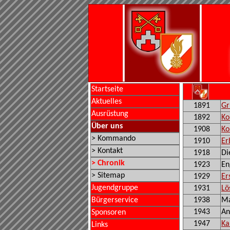
Startseite
Aktuelles
1891
Gr
Ausrüstung
1892
Ko
Über uns
1908
Ko
> Kommando
1910
Er
> Kontakt
1918
Di
> Chronik
1923
En
> Sitemap
1929
Er
Jugendgruppe
1931
Lö
Bürgerservice
1938
Ma
1943
An
Sponsoren
1947
Ka
Links