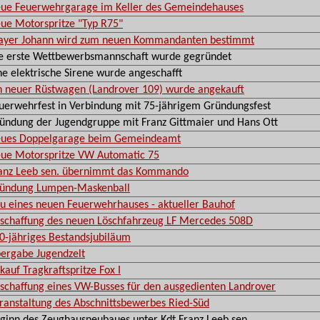
ue Feuerwehrgarage im Keller des Gemeindehauses
ue Motorspritze "Typ R75"
yer Johann wird zum neuen Kommandanten bestimmt
e erste Wettbewerbsmannschaft wurde gegründet
ne elektrische Sirene wurde angeschafft
n neuer Rüstwagen (Landrover 109) wurde angekauft
uerwehrfest in Verbindung mit 75-jährigem Gründungsfest
ündung der Jugendgruppe mit Franz Gittmaier und Hans Ott
ues Doppelgarage beim Gemeindeamt
ue Motorspritze VW Automatic 75
anz Leeb sen. übernimmt das Kommando
ündung Lumpen-Maskenball
u eines neuen Feuerwehrhauses - aktueller Bauhof
schaffung des neuen Löschfahrzeug LF Mercedes 508D
0-jähriges Bestandsjubiläum
ergabe Jugendzelt
kauf Tragkraftspritze Fox I
schaffung eines VW-Busses für den ausgedienten Landrover
ranstaltung des Abschnittsbewerbes Ried-Süd