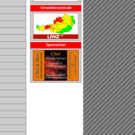
Unwetterzentrale
Sponsoren