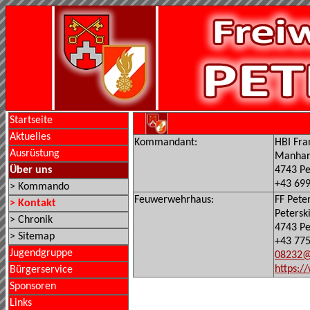
Startseite
Aktuelles
Kommandant:
HBI Fra
Ausrüstung
Manhar
Über uns
4743 Pe
+43 699
> Kommando
Feuwerwehrhaus:
FF Pete
> Kontakt
Petersk
> Chronik
4743 Pe
> Sitemap
+43 77
Jugendgruppe
08232@r
https:/
Bürgerservice
Sponsoren
Links