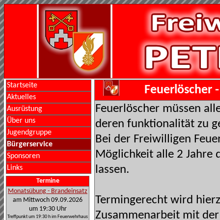
Startseite
Feuerlöscher -
Aktuelles
Feuerlöscher müssen all
Ausrüstung
Über uns
deren funktionalität zu g
Jugendgruppe
Bei der Freiwilligen Feu
Bürgerservice
Möglichkeit alle 2 Jahre
Sponsoren
lassen.
Links
Termine
Monatsübung - Brandeinsatz
Termingerecht wird hierz
am Mittwoch 09.09.2026
um 19:30 Uhr
Zusammenarbeit mit der
Treffpunkt um 19:30 h im Feuerwehrhaus