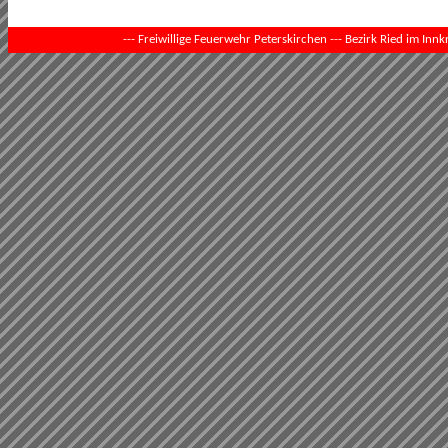
--- Freiwillige Feuerwehr Peterskirchen --- Bezirk Ried im Innkr