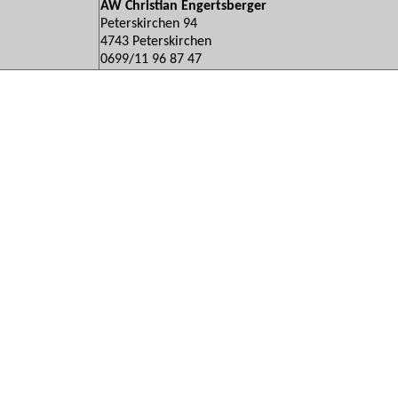
AW Christian Engertsberger
Peterskirchen 94
4743 Peterskirchen
0699/11 96 87 47