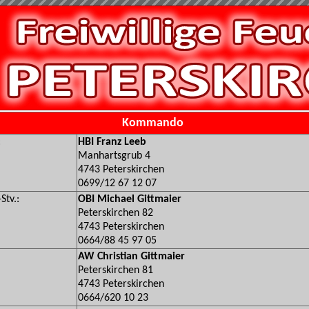
Kommando
:
HBI Franz Leeb
Manhartsgrub 4
4743 Peterskirchen
0699/12 67 12 07
tv.:
OBI Michael Gittmaier
Peterskirchen 82
4743 Peterskirchen
0664/88 45 97 05
AW Christian Gittmaier
Peterskirchen 81
4743 Peterskirchen
0664/620 10 23