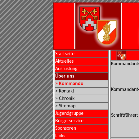
Startseite
Aktuelles
Kommandant
Ausrüstung
Über uns
> Kommando
Kommandant-S
> Kontakt
> Chronik
> Sitemap
Jugendgruppe
Schriftführer:
Bürgerservice
Sponsoren
Links