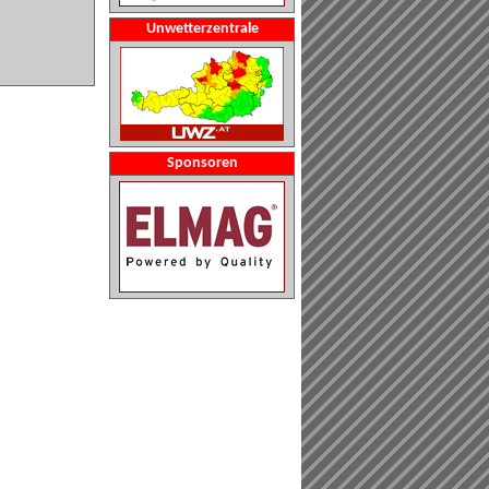
Unwetterzentrale
Sponsoren