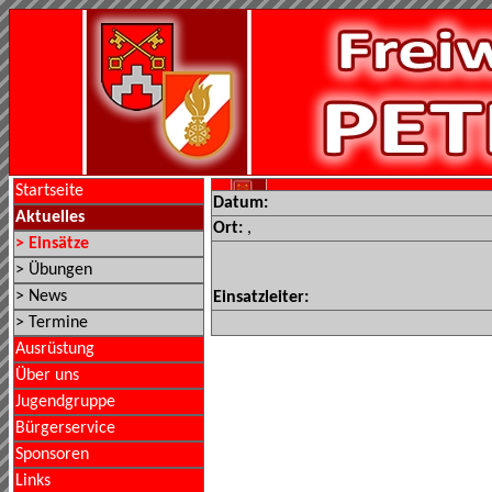
Startseite
Datum:
Aktuelles
Ort:
,
> Einsätze
> Übungen
> News
Einsatzleiter:
> Termine
Ausrüstung
Über uns
Jugendgruppe
Bürgerservice
Sponsoren
Links