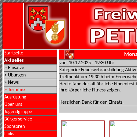
Startseite
Monat
Aktuelles
von: 10.12.2025 - 19:30 Uhr
> Einsätze
Kategorie: Feuerwehrausbildung Aktiv
> Übungen
Treffpunkt um 19:30 h beim Feuerweh
> News
Heute fand der alljährliche Finnentes
> Termine
ihre körperliche Fitness zeigen.
Ausrüstung
Herzlichen Dank für den Einsatz.
Über uns
Jugendgruppe
Bürgerservice
Sponsoren
Links