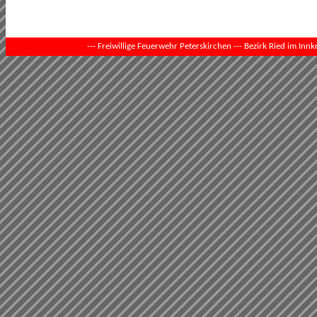
--- Freiwillige Feuerwehr Peterskirchen --- Bezirk Ried im Innkr