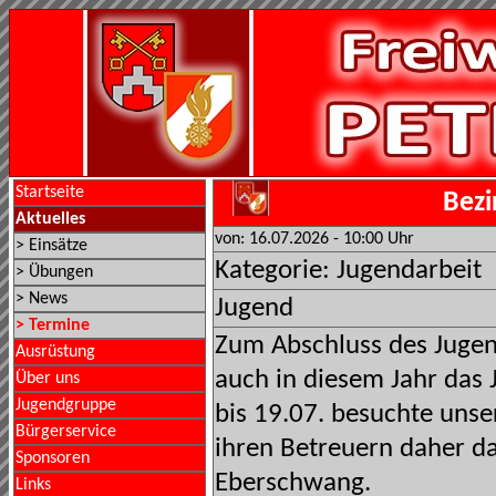
Startseite
Bezi
Aktuelles
von: 16.07.2026 - 10:00 Uhr
> Einsätze
Kategorie: Jugendarbeit
> Übungen
> News
Jugend
> Termine
Zum Abschluss des Jugen
Ausrüstung
auch in diesem Jahr das 
Über uns
Jugendgruppe
bis 19.07. besuchte uns
Bürgerservice
ihren Betreuern daher da
Sponsoren
Eberschwang.
Links