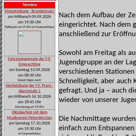
Termine
Monatsübung - Brandeinsatz
Nach dem Aufbau der Zel
am Mittwoch 09.09.2026
um 19:30 Uhr
eingerichtet. Nach dem
Treffpunkt um 19:30 h im Feuerwehrhaus
anschließend zur Eröffnu
Sowohl am Freitag als 
Fahrzeugsegnung der F.F.
Jugendgruppe an der Lage
Emprechting
am Sonntag 13.09.2026
verschiedenen Stationen 
um 08:30 Uhr
Schnelligkeit, aber auch
Details folgen noch!
Herbstübung der F.F. Pram -
gefragt. Und ja – auch d
Alarmstufe 2
am Mittwoch 14.10.2026
wieder von unserer Juge
um 18:45 Uhr
Alarmierung um 19:00 h
Oktoberfest mit dem
Die Nachmittage wurden 
Musikverein Peterskirchen
am Samstag 17.10.2026
einfach zum Entspannen
um 19:30 Uhr
im Feuerwehrhaus